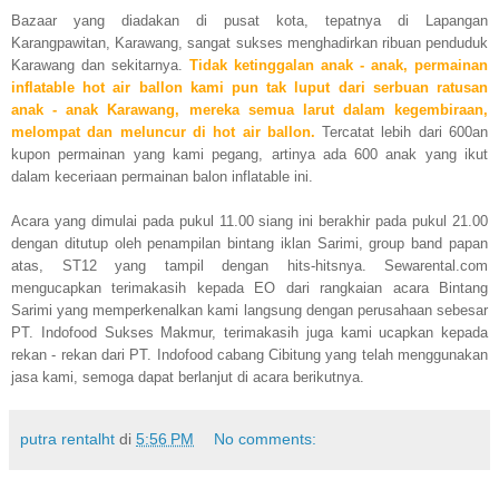
Bazaar yang diadakan di pusat kota, tepatnya di Lapangan
Karangpawitan, Karawang, sangat sukses menghadirkan ribuan penduduk
Karawang dan sekitarnya.
Tidak ketinggalan anak - anak, permainan
inflatable hot air ballon kami pun tak luput dari serbuan ratusan
anak - anak Karawang, mereka semua larut dalam kegembiraan,
melompat dan meluncur di hot air ballon.
Tercatat lebih dari 600an
kupon permainan yang kami pegang, artinya ada 600 anak yang ikut
dalam keceriaan permainan balon inflatable ini.
Acara yang dimulai pada pukul 11.00 siang ini berakhir pada pukul 21.00
dengan ditutup oleh penampilan bintang iklan Sarimi, group band papan
atas, ST12 yang tampil dengan hits-hitsnya. Sewarental.com
mengucapkan terimakasih kepada EO dari rangkaian acara Bintang
Sarimi yang memperkenalkan kami langsung dengan perusahaan sebesar
PT. Indofood Sukses Makmur, terimakasih juga kami ucapkan kepada
rekan - rekan dari PT. Indofood cabang Cibitung yang telah menggunakan
jasa kami, semoga dapat berlanjut di acara berikutnya.
putra rentalht
di
5:56 PM
No comments: