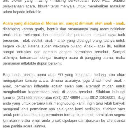
unit blower yang masing - masing berkekuatan 1000 watt. Selama
pelaksanaan acara, blower terus menyala untuk memberikan masukan
udara kepada inflatable.
Acara yang diadakan di Monas ini, sangat diminati oleh anak - anak,
disamping karena gratis, bentuk dan susunannya yang memungkinkan
anak untuk melompat dan meluncur dari perosotan, menjadi daya tarik
tersendiri. Tidak sedikit, anak - anak yang dipanggil orang tuanya untuk
segera keluar, karena sudah waktunya pulang. Anak - anak itu, terlihat
sangat antusias dan gembira dengan permainan tersebut. Sampai
akhirnya, bersamaan dengan usainya acara di panggung utama, maka
permainan inflatable itupun berakhir.
Bagi anda, panitia acara atau EO yang kebetulan sedang atau akan
mengajukan konsep acara, dimana acaranya, juga dihadiri oleh anak -
anak, permainan inflatable adalah salah satu alternatif mudah untuk
menghadirkan kegembiraan anak di acara tersebut. Silahkan hubungi
kami di (021) 683-29390 atau (021) 327-49994 atau 0812-13836001. Bagi
anda yang untuk pertama kali menghubungi kami, ingin tahu lebih banyak
mengenai jenis permainan apa saja yang kami sediakan, silahkan sms
untuk permintaan katalog permainan termasuk pricelist, kami akan segera
kirimkan melalui email anda untuk dipelajari dan diajukan ke client anda
atau panitia acara lainnya.