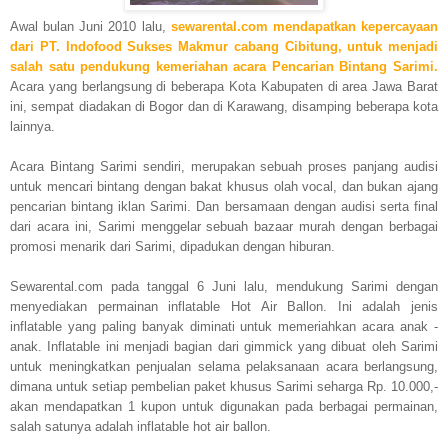
Awal bulan Juni 2010 lalu,
s
ewarental.com mendapatkan kepercayaan
dari PT. Indofood Sukses Makmur cabang Cibitung, untuk menjadi
salah satu pendukung kemeriahan acara Pencarian Bintang Sarimi.
Acara yang berlangsung di beberapa Kota Kabupaten di area Jawa Barat
ini, sempat diadakan di Bogor dan di Karawang, disamping beberapa kota
lainnya.
Acara Bintang Sarimi sendiri, merupakan sebuah proses panjang audisi
untuk mencari bintang dengan bakat khusus olah vocal, dan bukan ajang
pencarian bintang iklan Sarimi. Dan bersamaan dengan audisi serta final
dari acara ini, Sarimi menggelar sebuah bazaar murah dengan berbagai
promosi menarik dari Sarimi, dipadukan dengan hiburan.
Sewarental.com pada tanggal 6 Juni lalu, mendukung Sarimi dengan
menyediakan permainan inflatable Hot Air Ballon. Ini adalah jenis
inflatable yang paling banyak diminati untuk memeriahkan acara anak -
anak. Inflatable ini menjadi bagian dari gimmick yang dibuat oleh Sarimi
untuk meningkatkan penjualan selama pelaksanaan acara berlangsung,
dimana untuk setiap pembelian paket khusus Sarimi seharga Rp. 10.000,-
akan mendapatkan 1 kupon untuk digunakan pada berbagai permainan,
salah satunya adalah inflatable hot air ballon.