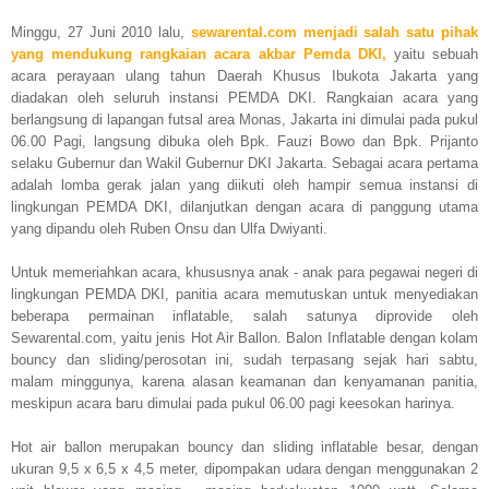
Minggu, 27 Juni 2010 lalu,
sewarental.com menjadi salah satu pihak
yang mendukung rangkaian acara akbar Pemda DKI,
yaitu sebuah
acara perayaan ulang tahun Daerah Khusus Ibukota Jakarta yang
diadakan oleh seluruh instansi PEMDA DKI. Rangkaian acara yang
berlangsung di lapangan futsal area Monas, Jakarta ini dimulai pada pukul
06.00 Pagi, langsung dibuka oleh Bpk. Fauzi Bowo dan Bpk. Prijanto
selaku Gubernur dan Wakil Gubernur DKI Jakarta. Sebagai acara pertama
adalah lomba gerak jalan yang diikuti oleh hampir semua instansi di
lingkungan PEMDA DKI, dilanjutkan dengan acara di panggung utama
yang dipandu oleh Ruben Onsu dan Ulfa Dwiyanti.
Untuk memeriahkan acara, khususnya anak - anak para pegawai negeri di
lingkungan PEMDA DKI, panitia acara memutuskan untuk menyediakan
beberapa permainan inflatable, salah satunya diprovide oleh
Sewarental.com, yaitu jenis Hot Air Ballon. Balon Inflatable dengan kolam
bouncy dan sliding/perosotan ini, sudah terpasang sejak hari sabtu,
malam minggunya, karena alasan keamanan dan kenyamanan panitia,
meskipun acara baru dimulai pada pukul 06.00 pagi keesokan harinya.
Hot air ballon merupakan bouncy dan sliding inflatable besar, dengan
ukuran 9,5 x 6,5 x 4,5 meter, dipompakan udara dengan menggunakan 2