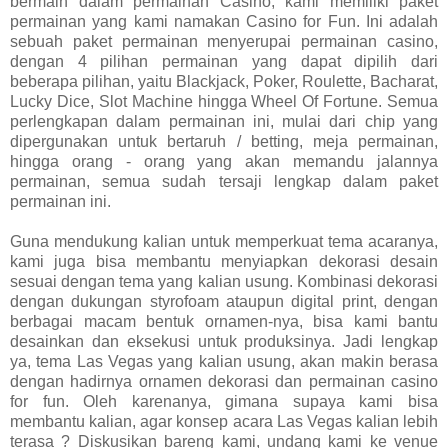
bermain dalam permainan Casino, kami memiliki paket
permainan yang kami namakan Casino for Fun. Ini adalah
sebuah paket permainan menyerupai permainan casino,
dengan 4 pilihan permainan yang dapat dipilih dari
beberapa pilihan, yaitu Blackjack, Poker, Roulette, Bacharat,
Lucky Dice, Slot Machine hingga Wheel Of Fortune. Semua
perlengkapan dalam permainan ini, mulai dari chip yang
dipergunakan untuk bertaruh / betting, meja permainan,
hingga orang - orang yang akan memandu jalannya
permainan, semua sudah tersaji lengkap dalam paket
permainan ini.
Guna mendukung kalian untuk memperkuat tema acaranya,
kami juga bisa membantu menyiapkan dekorasi desain
sesuai dengan tema yang kalian usung. Kombinasi dekorasi
dengan dukungan styrofoam ataupun digital print, dengan
berbagai macam bentuk ornamen-nya, bisa kami bantu
desainkan dan eksekusi untuk produksinya. Jadi lengkap
ya, tema Las Vegas yang kalian usung, akan makin berasa
dengan hadirnya ornamen dekorasi dan permainan casino
for fun. Oleh karenanya, gimana supaya kami bisa
membantu kalian, agar konsep acara Las Vegas kalian lebih
terasa ? Diskusikan bareng kami, undang kami ke venue