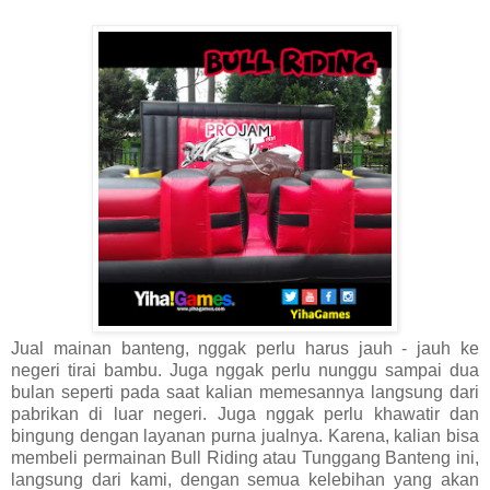
Jual mainan banteng, nggak perlu harus jauh - jauh ke
negeri tirai bambu. Juga nggak perlu nunggu sampai dua
bulan seperti pada saat kalian memesannya langsung dari
pabrikan di luar negeri. Juga nggak perlu khawatir dan
bingung dengan layanan purna jualnya. Karena, kalian bisa
membeli permainan Bull Riding atau Tunggang Banteng ini,
langsung dari kami, dengan semua kelebihan yang akan