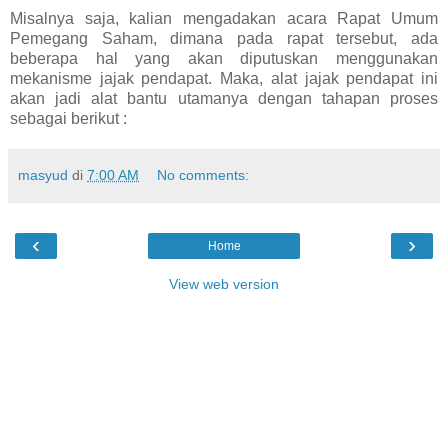
Misalnya saja, kalian mengadakan acara Rapat Umum
Pemegang Saham, dimana pada rapat tersebut, ada
beberapa hal yang akan diputuskan menggunakan
mekanisme jajak pendapat. Maka, alat jajak pendapat ini
akan jadi alat bantu utamanya dengan tahapan proses
sebagai berikut :
masyud
di
7:00 AM
No comments:
‹
›
Home
View web version