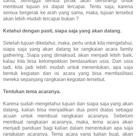
sama, sehingga semua pihak akan bersinergi untuk
membuat tujuan ini dapat tercapai. Tentu saja, karena
semua bergerak ke arah yang sama, maka, tujuan tersebut
akan lebih mudah tercapai bukan ?
Ketahui dengan pasti, siapa saja yang akan datang.
Setelah tujuan diketahui, maka, perlu untuk kita mengetahui,
siapa saja yang akan datang ke rangkaian acara family
gathering. Siapa yang dimaksud, akan menjadi lebih baik,
kalau kita bisa kelompokkan berdasarkan usia. Dari usia
tadi, kita jadi lebih mudah untuk menentukan, apa saja
bentuk kegiatan dan isi acara yang bisa memfasilitasi
mereka sepanjang rangkaian kegiatan tersebut.
Tentukan tema acaranya.
Karena sudah mengetahui tujuan dan siapa saja yang akan
datang, kalian bisa menjadikan dua point diatas sebagai
acuan untuk membuat rangkaian acaranya. Sebelum
membuat rangkaian acaranya, maka, tema acara akan
menjadi panduan bagi kalian dalam menentukan apa saja
rangkaian acaranya. Tema acara yang kalian buat, akan