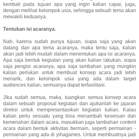
kembali pada tujuan apa yang ingin kalian capai, juga,
dengan melihat kelompok usia, sehingga sebuah tema akan
mewakili keduanya.
Tentukan isi acaranya.
Nah, karena sudah punya tujuan, siapa saja yang akan
datang dan apa tema acaranya, maka tentu saja, kalian
akan jadi lebih mudah dalam menentukan apa isi acaranya.
Apa saja bentuk kegiatan yang akan kalian lakukan, siapa
saja pengisi acaranya, apa saja tambahan yang mungkin
kalian perlukan untuk membuat konsep acara jadi lebih
menarik, dan kelompok usia yang ada dalam target
audiences kalian, semuanya dapat terfasilitasi.
Jika sudah semua, maka, tuangkan semua konsep acara
dalam sebuah proposal kegiatan dan ajukanlah ke jajaran
direksi untuk mempresentasikan kegiatan kalian. Kalau
kalian perlu sesuatu yang bisa menambah keseruan dan
kemeriahan dalam acara, masukkan juga tambahan content
acara dalam bentuk aktivitas bermain, seperti permainan -
permainan yang ada di yihagames. Untuk membuatnya jadi