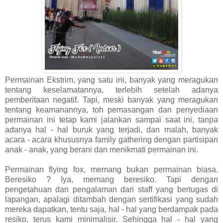
Permainan Ekstrim, yang satu ini, banyak yang meragukan
tentang keselamatannya, terlebih setelah adanya
pemberitaan negatif. Tapi, meski banyak yang meragukan
tentang keamanannya, toh pemasangan dan penyediaan
permainan ini tetap kami jalankan sampai saat ini, tanpa
adanya hal - hal buruk yang terjadi, dan malah, banyak
acara - acara khususnya family gathering dengan partisipan
anak - anak, yang berani dan menikmati permainan ini.
Permainan flying fox, memang bukan permainan biasa.
Beresiko ? Iya, memang beresiko. Tapi dengan
pengetahuan dan pengalaman dari staff yang bertugas di
lapangan, apalagi ditambah dengan sertifikasi yang sudah
mereka dapatkan, tentu saja, hal - hal yang berdampak pada
resiko, terus kami minimalisir. Sehingga hal - hal yang