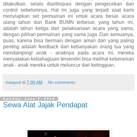
ditakutkan, selalu diantisipasi dengan pengecekan dan
control sebelumnya. Hal ini juga yang terjadi saat kami
menyiapkan set permainan ini untuk acara besar, acara
ulang tahun dari Bank BUMN terbesar, yang tahun ini,
adalah tahun ketiga dari pelaksanaan acara yang sama,
dengan pilihan permainan yang sama juga. Dan semuanya,
puas, karena bisa bermain dengan aman dan yang paling
penting adalah feedback dari kebanyakan orang tua yang
mendampingi anak - anaknya pada acara ini, mereka
menyatakan kebahagiaan tersendiri bisa melihat keberanian
anak - anak mereka untuk meluncur dari ketinggian.
masyud
di
7:00 AM
No comments:
Sunday, June 2, 2019
Sewa Alat Jajak Pendapat