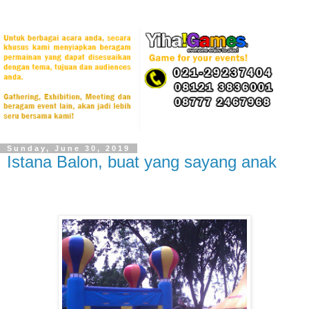
Sunday, June 30, 2019
Istana Balon, buat yang sayang anak