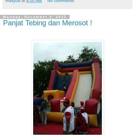
masyud
di
8:00 AM
No comments:
Monday, December 2, 2013
Panjat Tebing dan Merosot !