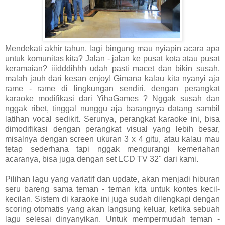
Mendekati akhir tahun, lagi bingung mau nyiapin acara apa
untuk komunitas kita? Jalan - jalan ke pusat kota atau pusat
keramaian? iiidddihhh udah pasti macet dan bikin susah,
malah jauh dari kesan enjoy! Gimana kalau kita nyanyi aja
rame - rame di lingkungan sendiri, dengan perangkat
karaoke modifikasi dari YihaGames ? Nggak susah dan
nggak ribet, tinggal nunggu aja barangnya datang sambil
latihan vocal sedikit. Serunya, perangkat karaoke ini, bisa
dimodifikasi dengan perangkat visual yang lebih besar,
misalnya dengan screen ukuran 3 x 4 gitu, atau kalau mau
tetap sederhana tapi nggak mengurangi kemeriahan
acaranya, bisa juga dengan set LCD TV 32" dari kami.
Pilihan lagu yang variatif dan update, akan menjadi hiburan
seru bareng sama teman - teman kita untuk kontes kecil-
kecilan. Sistem di karaoke ini juga sudah dilengkapi dengan
scoring otomatis yang akan langsung keluar, ketika sebuah
lagu selesai dinyanyikan. Untuk mempermudah teman -