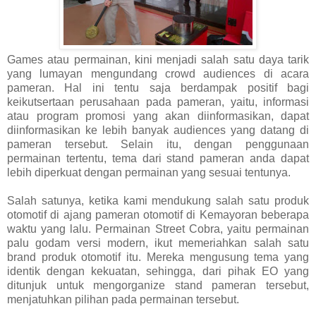
Games atau permainan, kini menjadi salah satu daya tarik
yang lumayan mengundang crowd audiences di acara
pameran. Hal ini tentu saja berdampak positif bagi
keikutsertaan perusahaan pada pameran, yaitu, informasi
atau program promosi yang akan diinformasikan, dapat
diinformasikan ke lebih banyak audiences yang datang di
pameran tersebut. Selain itu, dengan penggunaan
permainan tertentu, tema dari stand pameran anda dapat
lebih diperkuat dengan permainan yang sesuai tentunya.
Salah satunya, ketika kami mendukung salah satu produk
otomotif di ajang pameran otomotif di Kemayoran beberapa
waktu yang lalu. Permainan Street Cobra, yaitu permainan
palu godam versi modern, ikut memeriahkan salah satu
brand produk otomotif itu. Mereka mengusung tema yang
identik dengan kekuatan, sehingga, dari pihak EO yang
ditunjuk untuk mengorganize stand pameran tersebut,
menjatuhkan pilihan pada permainan tersebut.