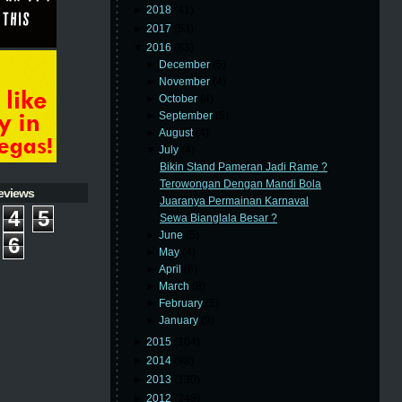
►
2018
(41)
►
2017
(53)
▼
2016
(63)
►
December
(5)
►
November
(4)
►
October
(4)
►
September
(5)
►
August
(4)
▼
July
(4)
Bikin Stand Pameran Jadi Rame ?
Terowongan Dengan Mandi Bola
eviews
Juaranya Permainan Karnaval
4
5
Sewa Bianglala Besar ?
►
June
(5)
6
►
May
(4)
►
April
(6)
►
March
(8)
►
February
(5)
►
January
(9)
►
2015
(104)
►
2014
(98)
►
2013
(130)
►
2012
(248)