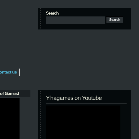
Search
ontact us
 of Games!
Yihagames on Youtube