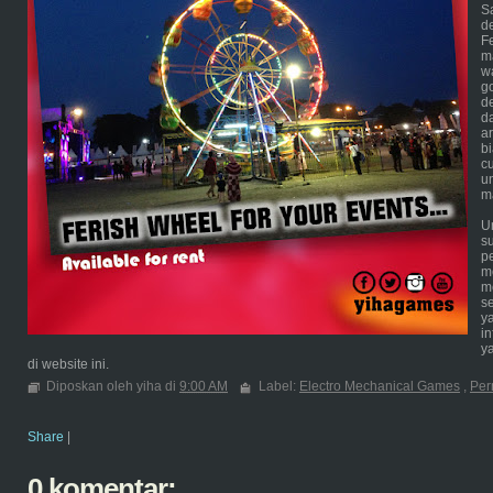
S
d
F
m
w
g
d
d
ar
b
c
u
m
U
s
p
m
m
se
y
i
y
di website ini.
Diposkan oleh yiha di
9:00 AM
Label:
Electro Mechanical Games
,
Per
Share
|
0 komentar: