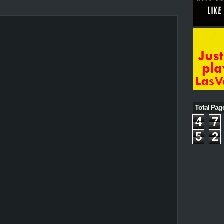
Total Pag
4
7
5
2