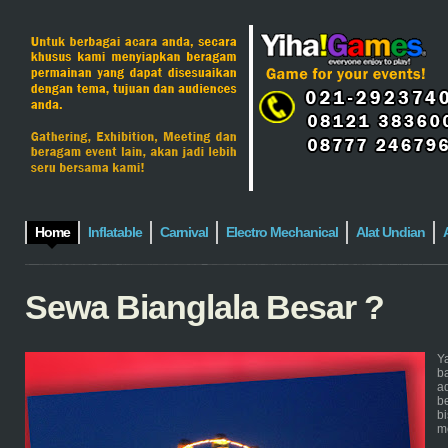
Home
Inflatable
Carnival
Electro Mechanical
Alat Undian
Sewa Bianglala Besar ?
Y
b
a
b
b
m