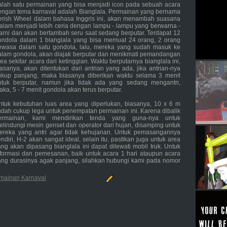
alah satu permainan yang bisa menjadi icon pada sebuah acara
engan tema karnaval adalah Bianglala. Permainan yang bernama
erish Wheel dalam bahasa Inggris ini, akan menambah suasana
alam menjadi lebih ceria dengan lampu - lampu yang berwarna -
arni dan akan bertambah seru saat sedang berputar. Terdapat 12
ondola dalam 1 bianglala yang bisa memuat 24 orang, 2 orang
ewasa dalam satu gondola, lalu, mereka yang sudah masuk ke
alam gondola, akan diajak berputar dan menikmati pemandangan
ea sekitar acara dari ketinggian. Waktu berputarnya bianglala ini,
iasanya, akan ditentukan dari antrian yang ada, jika antrian-nya
ukup panjang, maka biasanya diberikan waktu selama 3 menit
ntuk berputar, namun jika tidak ada yang sedang mengantri,
aka, 5 - 7 menit gondola akan terus berputar.
ntuk kebutuhan luas area yang diperlukan, biasanya, 10 x 6 m
udah cukup lega untuk penempatan permainan ini. Karena dibalik
ermainan, kami mendirikan tenda yang guna-nya untuk
elindungi mesin genset dan operator dari hujan, disamping untuk
ereka yang antri agar tidak kehujanan. Untuk pemasangannya
ndiri, H-2 akan sangat ideal, selain itu, pastikan juga untuk area
ang akan dipasang bianglala ini dapat dilewati mobil truk. Untuk
nformasi dan pemesanan, baik untuk acara 1 hari ataupun acara
ang durasinya agak panjang, silahkan hubungi kami pada nomor
mainan Karnaval