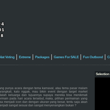
Alat Voting
Extreme
Packages
Games For SALE
Fun Outbond
C
Selection
ang punya acara dengan tema karnaval, atau tema pasar malam
arangkali, kalo nggak, mau bikin event dengan target market
dalah keluarga dan tujuannya supaya mereka bisa menikmati
ermain pada hari acara tersebut, maka, pilihan permainan yang
isa menjadi icon dan dengan ukuran yang besar, tentu saja akan
enjadi sangat sesuai dan sangat menyenangkan bukan ?