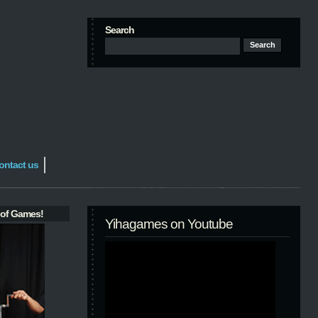
Search
ontact us
 of Games!
Yihagames on Youtube