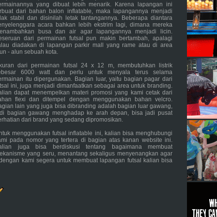
ermainannya yang dibuat lebih menarik. Karena lapangan ini
erbuat dari bahan balon inflatable, maka lapangannya menjadi
idak stabil dan disinilah letak tantangannya. Beberapa diantara
enyelenggara acara bahkan lebih ekstrim lagi, dimana mereka
enambahkan busa dan air agar lapangannya menjadi licin.
eseruan dari permainan futsal pun makin bertambah, apalagi
alau diadakan di lapangan parkir mall yang rame atau di area
lun - alun sebuah kota.
kuran dari permainan futsal 24 x 12 m, membutuhkan listrik
ebesar 6000 watt dan perlu untuk menyala terus selama
ermainan itu dipergunakan. Bagian luar, yaitu bagian pagar dari
utsal ini, juga menjadi dimanfaatkan sebagai area untuk branding.
alian dapat menempelkan materi promosi yang kami cetak dari
ahan flexi dan ditempel dengan menggunakan bahan velcro.
agian lain yang juga bisa dibranding adalah bagian luar gawang,
adi bagian gawang menghadap ke arah depan, bisa jadi pusat
erhatian dari brand yang sedang dipromosikan.
ntuk menggunakan futsal inflatable ini, kalian bisa menghubungi
ami pada nomor yang tertera di bagian atas kanan website ini.
alian juga bisa berdiskusi tentang bagaimana membuat
ekanisme yang seru, menantang sekaligus menyenangkan agar
usi dengan kami segera untuk membuat lapangan futsal kalian bisa