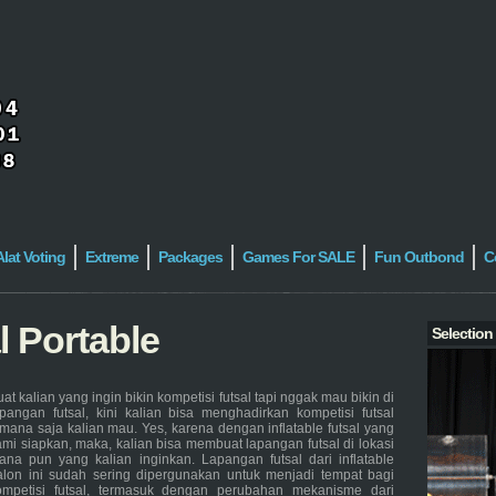
Alat Voting
Extreme
Packages
Games For SALE
Fun Outbond
C
 Portable
Selection
at kalian yang ingin bikin kompetisi futsal tapi nggak mau bikin di
apangan futsal, kini kalian bisa menghadirkan kompetisi futsal
imana saja kalian mau. Yes, karena dengan inflatable futsal yang
ami siapkan, maka, kalian bisa membuat lapangan futsal di lokasi
ana pun yang kalian inginkan. Lapangan futsal dari inflatable
alon ini sudah sering dipergunakan untuk menjadi tempat bagi
ompetisi futsal, termasuk dengan perubahan mekanisme dari