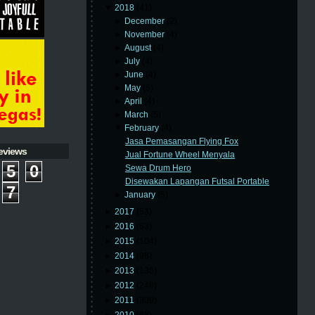
▼
2018
(41)
►
December
(2)
►
November
(4)
►
August
(4)
►
July
(4)
►
June
(4)
►
May
(5)
►
April
(4)
►
March
(5)
▼
February
(4)
Jasa Pemasangan Flying Fox
eviews
Jual Fortune Wheel Menyala
5
0
Sewa Drum Hero
Disewakan Lapangan Futsal Portable
7
►
January
(5)
►
2017
(53)
►
2016
(63)
►
2015
(104)
►
2014
(98)
►
2013
(130)
►
2012
(248)
►
2011
(309)