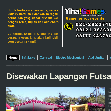
Home
Inflatable
Carnival
Electro Mechanical
Alat Undian
Disewakan Lapangan Futsal
Bu
l
d
k
m
b
k