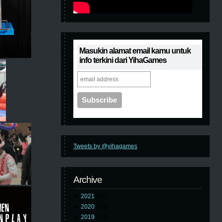
Masukin alamat email kamu untuk
info terkini dari YihaGames
Tweets by @yihagames
Archive
►
2021
(31)
►
2020
(52)
►
2019
(52)