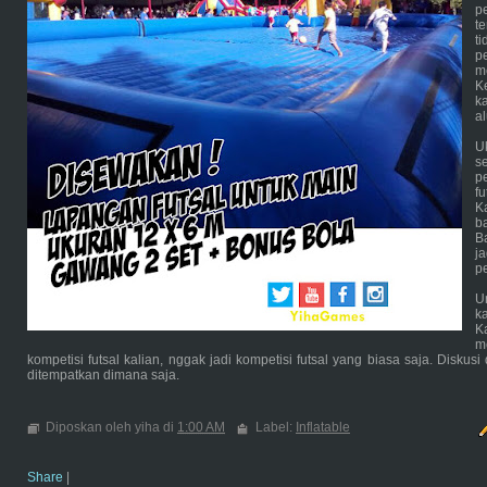
p
t
t
p
m
K
k
a
U
s
p
f
K
b
B
j
p
U
k
K
m
kompetisi futsal kalian, nggak jadi kompetisi futsal yang biasa saja. Disk
ditempatkan dimana saja.
Diposkan oleh yiha di
1:00 AM
Label:
Inflatable
Share
|