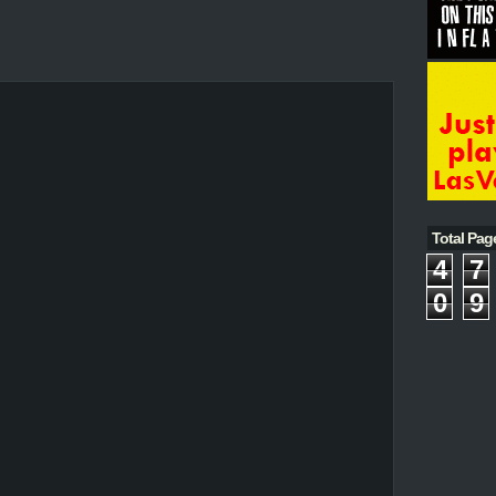
Total Pag
4
7
0
9