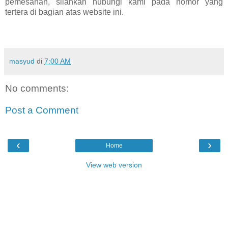
pemesanan, silahkan hubungi kami pada nomor yang
tertera di bagian atas website ini.
masyud
di
7:00 AM
No comments:
Post a Comment
‹
›
Home
View web version