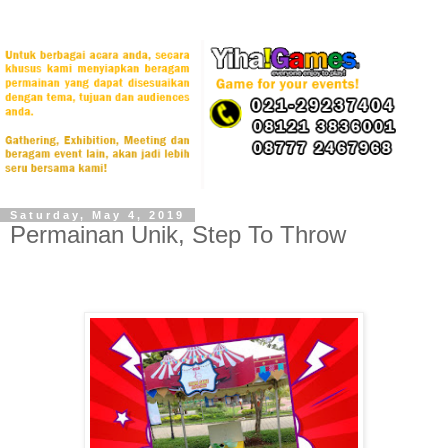
Saturday, May 4, 2019
Permainan Unik, Step To Throw