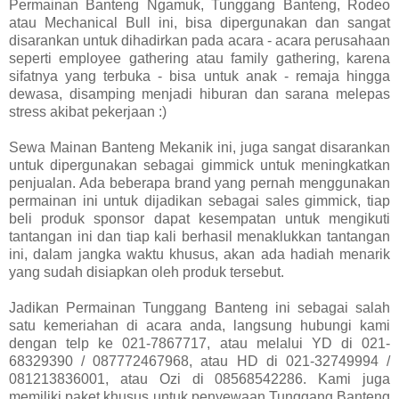
Permainan Banteng Ngamuk, Tunggang Banteng, Rodeo
atau Mechanical Bull ini, bisa dipergunakan dan sangat
disarankan untuk dihadirkan pada acara - acara perusahaan
seperti employee gathering atau family gathering, karena
sifatnya yang terbuka - bisa untuk anak - remaja hingga
dewasa, disamping menjadi hiburan dan sarana melepas
stress akibat pekerjaan :)
Sewa Mainan Banteng Mekanik ini, juga sangat disarankan
untuk dipergunakan sebagai gimmick untuk meningkatkan
penjualan. Ada beberapa brand yang pernah menggunakan
permainan ini untuk dijadikan sebagai sales gimmick, tiap
beli produk sponsor dapat kesempatan untuk mengikuti
tantangan ini dan tiap kali berhasil menaklukkan tantangan
ini, dalam jangka waktu khusus, akan ada hadiah menarik
yang sudah disiapkan oleh produk tersebut.
Jadikan Permainan Tunggang Banteng ini sebagai salah
satu kemeriahan di acara anda, langsung hubungi kami
dengan telp ke 021-7867717, atau melalui YD di 021-
68329390 / 087772467968, atau HD di 021-32749994 /
081213836001, atau Ozi di 08568542286. Kami juga
memiliki paket khusus untuk penyewaan Tunggang Banteng