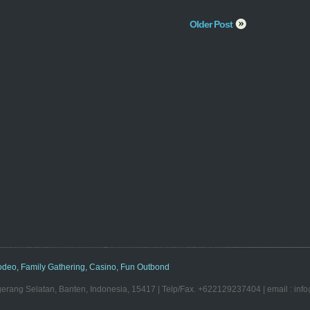
Older Post
odeo, Family Gathering, Casino, Fun Outbond
gerang Selatan, Banten, Indonesia, 15417 | Telp/Fax. +622129237404 | email : 