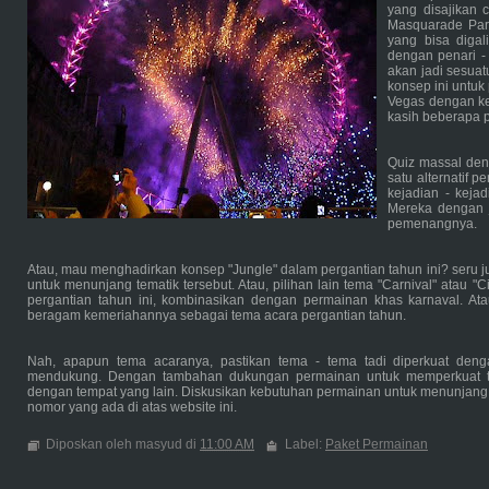
yang disajikan 
Masquarade Par
yang bisa diga
dengan penari -
akan jadi sesua
konsep ini untu
Vegas dengan ke
kasih beberapa 
Quiz massal den
satu alternatif 
kejadian - keja
Mereka dengan j
pemenangnya.
Atau, mau menghadirkan konsep "Jungle" dalam pergantian tahun ini? seru j
untuk menunjang tematik tersebut. Atau, pilihan lain tema "Carnival" atau "C
pergantian tahun ini, kombinasikan dengan permainan khas karnaval. A
beragam kemeriahannya sebagai tema acara pergantian tahun.
Nah, apapun tema acaranya, pastikan tema - tema tadi diperkuat deng
mendukung. Dengan tambahan dukungan permainan untuk memperkuat tema
dengan tempat yang lain. Diskusikan kebutuhan permainan untuk menunjang 
nomor yang ada di atas website ini.
Diposkan oleh masyud di
11:00 AM
Label:
Paket Permainan