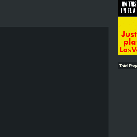
Total Pag