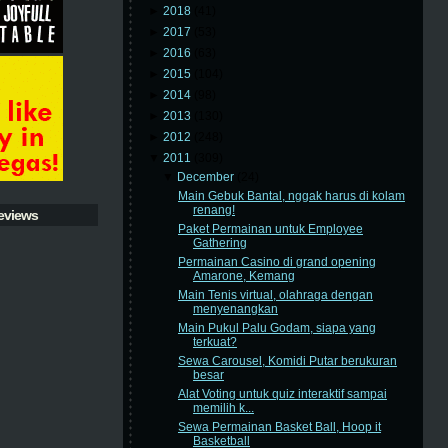
►
2018
(41)
►
2017
(53)
►
2016
(63)
►
2015
(104)
►
2014
(98)
►
2013
(130)
►
2012
(248)
▼
2011
(309)
▼
December
(24)
Main Gebuk Bantal, nggak harus di kolam
renang!
eviews
Paket Permainan untuk Employee
Gathering
Permainan Casino di grand opening
Amarone, Kemang
Main Tenis virtual, olahraga dengan
menyenangkan
Main Pukul Palu Godam, siapa yang
terkuat?
Sewa Carousel, Komidi Putar berukuran
besar
Alat Voting untuk quiz interaktif sampai
memilih k...
Sewa Permainan Basket Ball, Hoop it
Basketball