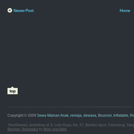
Newer Post
Home
top
Copyright © 2009
Sewa Mainan Anak, remaja, dewasa, Bouncer, Inflatable, R
Yiha!Games, workshop at Jl. Lele Raya, No. 57, Bambu Apus, Pamulang, Tan
Blogger Templates
by
Blog and Web