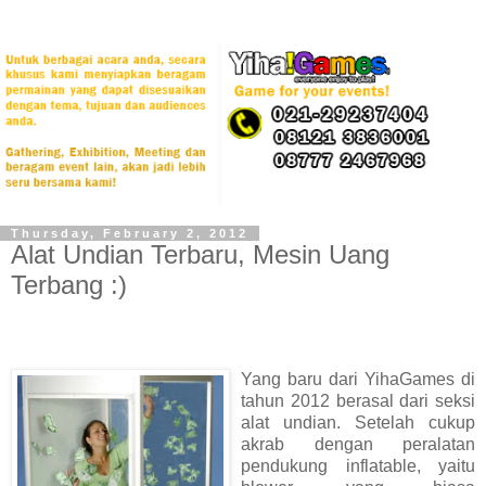
Thursday, February 2, 2012
Alat Undian Terbaru, Mesin Uang
Terbang :)
Yang baru dari YihaGames di
tahun 2012 berasal dari seksi
alat undian. Setelah cukup
akrab dengan peralatan
pendukung inflatable, yaitu