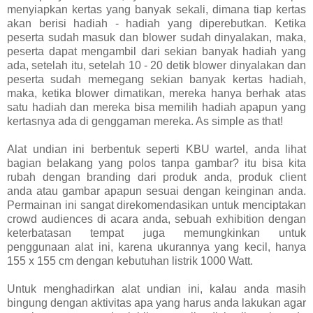
menyiapkan kertas yang banyak sekali, dimana tiap kertas
akan berisi hadiah - hadiah yang diperebutkan. Ketika
peserta sudah masuk dan blower sudah dinyalakan, maka,
peserta dapat mengambil dari sekian banyak hadiah yang
ada, setelah itu, setelah 10 - 20 detik blower dinyalakan dan
peserta sudah memegang sekian banyak kertas hadiah,
maka, ketika blower dimatikan, mereka hanya berhak atas
satu hadiah dan mereka bisa memilih hadiah apapun yang
kertasnya ada di genggaman mereka. As simple as that!
Alat undian ini berbentuk seperti KBU wartel, anda lihat
bagian belakang yang polos tanpa gambar? itu bisa kita
rubah dengan branding dari produk anda, produk client
anda atau gambar apapun sesuai dengan keinginan anda.
Permainan ini sangat direkomendasikan untuk menciptakan
crowd audiences di acara anda, sebuah exhibition dengan
keterbatasan tempat juga memungkinkan untuk
penggunaan alat ini, karena ukurannya yang kecil, hanya
155 x 155 cm dengan kebutuhan listrik 1000 Watt.
Untuk menghadirkan alat undian ini, kalau anda masih
bingung dengan aktivitas apa yang harus anda lakukan agar