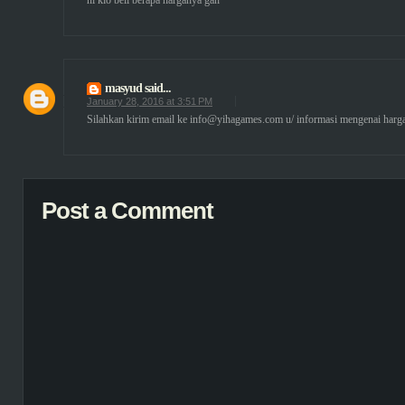
ni klo beli berapa harganya gan
masyud
said...
January 28, 2016 at 3:51 PM
Silahkan kirim email ke info@yihagames.com u/ informasi mengenai harga
Post a Comment