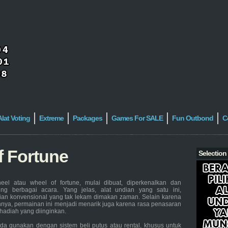
Alat Voting
Extreme
Packages
Games For SALE
Fun Outbond
C
f Fortune
Selection
eel atau wheel of fortune, mulai dibuat, diperkenalkan dan
g berbagai acara. Yang jelas, alat undian yang satu ini,
ian konvensional yang tak lekam dimakan zaman. Selain karena
ya, permainan ini menjadi menarik juga karena rasa penasaran
hadiah yang diinginkan.
nda gunakan dengan sistem beli putus atau rental, khusus untuk