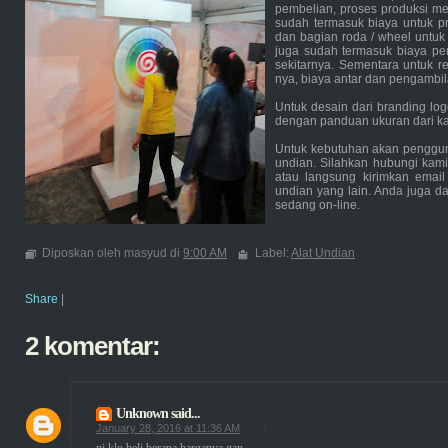
pembelian, proses produksi me
sudah termasuk biaya untuk pr
dan bagian roda / wheel untuk
juga sudah termasuk biaya pe
sekitarnya. Sementara untuk re
nya, biaya antar dan pengambil
Untuk desain dari branding lo
dengan panduan ukuran dari ka
Untuk kebutuhan akan penggunaa
undian. Silahkan hubungi kami 
atau langsung kirimkan email
undian yang lain. Anda juga 
sedang on-line.
Diposkan oleh masyud di
9:00 AM
Label:
Alat Undian
Share
|
2 komentar:
Unknown
said...
January 28, 2016 at 11:36 AM