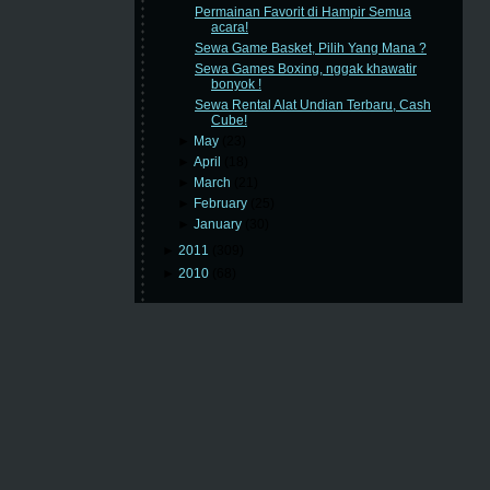
Permainan Favorit di Hampir Semua
acara!
Sewa Game Basket, Pilih Yang Mana ?
Sewa Games Boxing, nggak khawatir
bonyok !
Sewa Rental Alat Undian Terbaru, Cash
Cube!
►
May
(23)
►
April
(18)
►
March
(21)
►
February
(25)
►
January
(30)
►
2011
(309)
►
2010
(68)