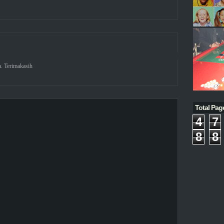
. Terimakasih
Total Pag
4
7
8
8