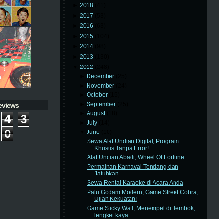
►
2018
(41)
►
2017
(53)
►
2016
(63)
►
2015
(104)
►
2014
(98)
►
2013
(130)
▼
2012
(248)
►
December
(25)
►
November
(24)
►
October
(15)
►
September
(25)
eviews
►
August
(18)
4
3
►
July
(14)
0
▼
June
(10)
Sewa Alat Undian Digital, Program
Khusus Tanpa Error!
Alat Undian Abadi, Wheel Of Fortune
Permainan Karnaval Tendang dan
Jatuhkan
Sewa Rental Karaoke di Acara Anda
Palu Godam Modern, Game Street Cobra,
Ujian Kekuatan!
Game Sticky Wall, Menempel di Tembok,
lengket kaya...