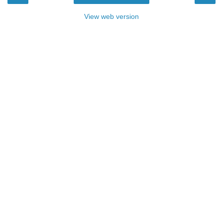
View web version