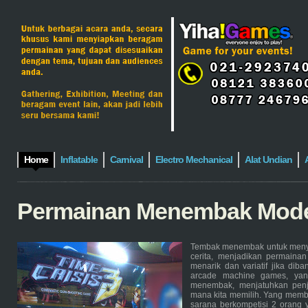
Home
Inflatable
Carnival
Electro Mechanical
Alat Undian
Permainan Menembak Moder
Tembak menembak untuk menye
cerita, menjadikan permaina
menarik dan variatif jika di
arcade machine games, ya
menembak, menjatuhkan penja
mana kita memilih. Yang membua
sarana berkompetisi 2 orang y