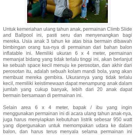
Untuk kemeriahan ulang tahun anak, permainan Climb Slide
and Ballpool ini, pasti seru dan menyenangkan bagi
mereka. Usia anak 3 tahun ke atas bisa bermain dibawah
bimbingan orang tua-nya di permainan dari bahan balon
inflatable ini. Memiliki ukuran 6 x 4 meter, permainan
memanjat bidang yang tidak terlalu tinggi ini, akan berlanjut
ke sebuah space kecil menuju ke perosotan, dan akhir dari
perosotan itu, adalah sebuah kolam mandi bola, yang akan
membuat mereka gembira. Ukurannya yang tidak terlalu
kecil, memiliki keistimewaan dapat menampung anak dalam
jumlah yang cukup banyak, lebih dari 20 anak dapat
bermain bersamaan di permainan ini.
Selain area 6 x 4 meter, bapak / ibu yang ingin
menggunakan permainan ini di acara ulang tahun anak-nya,
juga harus menyiapkan kebutuhan listrik sebesar 950 watt
yang dipergunakan untuk memompakan udara ke dalam
balon, dan harus terus menyala selama permainan ini