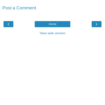
Post a Comment
‹
›
Home
View web version