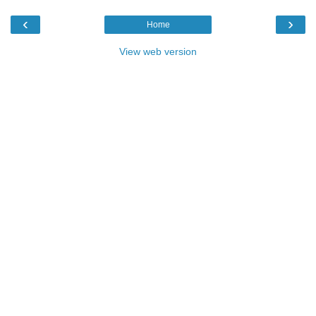
‹
›
Home
View web version