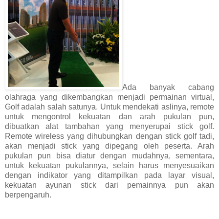
Ada banyak cabang
olahraga yang dikembangkan menjadi permainan virtual,
Golf adalah salah satunya. Untuk mendekati aslinya, remote
untuk mengontrol kekuatan dan arah pukulan pun,
dibuatkan alat tambahan yang menyerupai stick golf.
Remote wireless yang dihubungkan dengan stick golf tadi,
akan menjadi stick yang dipegang oleh peserta. Arah
pukulan pun bisa diatur dengan mudahnya, sementara,
untuk kekuatan pukulannya, selain harus menyesuaikan
dengan indikator yang ditampilkan pada layar visual,
kekuatan ayunan stick dari pemainnya pun akan
berpengaruh.