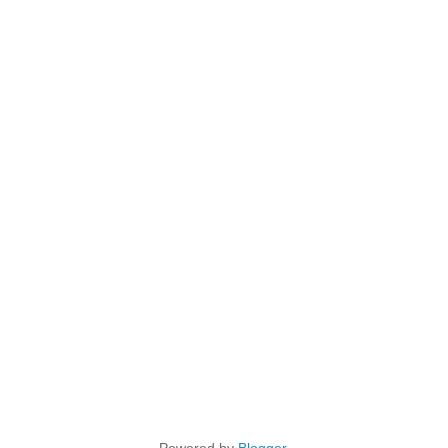
Powered by
Blogger
.