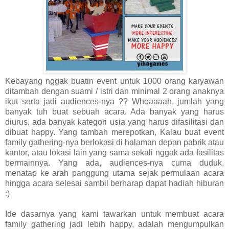
Kebayang nggak buatin event untuk 1000 orang karyawan
ditambah dengan suami / istri dan minimal 2 orang anaknya
ikut serta jadi audiences-nya ?? Whoaaaah, jumlah yang
banyak tuh buat sebuah acara. Ada banyak yang harus
diurus, ada banyak kategori usia yang harus difasilitasi dan
dibuat happy. Yang tambah merepotkan, Kalau buat event
family gathering-nya berlokasi di halaman depan pabrik atau
kantor, atau lokasi lain yang sama sekali nggak ada fasilitas
bermainnya. Yang ada, audiences-nya cuma duduk,
menatap ke arah panggung utama sejak permulaan acara
hingga acara selesai sambil berharap dapat hadiah hiburan
:)
Ide dasarnya yang kami tawarkan untuk membuat acara
family gathering jadi lebih happy, adalah mengumpulkan