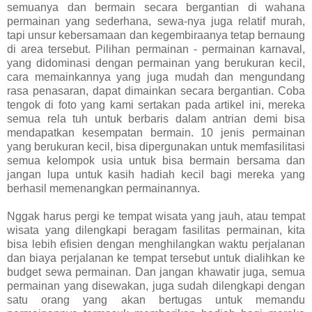
semuanya dan bermain secara bergantian di wahana
permainan yang sederhana, sewa-nya juga relatif murah,
tapi unsur kebersamaan dan kegembiraanya tetap bernaung
di area tersebut. Pilihan permainan - permainan karnaval,
yang didominasi dengan permainan yang berukuran kecil,
cara memainkannya yang juga mudah dan mengundang
rasa penasaran, dapat dimainkan secara bergantian. Coba
tengok di foto yang kami sertakan pada artikel ini, mereka
semua rela tuh untuk berbaris dalam antrian demi bisa
mendapatkan kesempatan bermain. 10 jenis permainan
yang berukuran kecil, bisa dipergunakan untuk memfasilitasi
semua kelompok usia untuk bisa bermain bersama dan
jangan lupa untuk kasih hadiah kecil bagi mereka yang
berhasil memenangkan permainannya.
Nggak harus pergi ke tempat wisata yang jauh, atau tempat
wisata yang dilengkapi beragam fasilitas permainan, kita
bisa lebih efisien dengan menghilangkan waktu perjalanan
dan biaya perjalanan ke tempat tersebut untuk dialihkan ke
budget sewa permainan. Dan jangan khawatir juga, semua
permainan yang disewakan, juga sudah dilengkapi dengan
satu orang yang akan bertugas untuk memandu