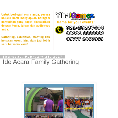
Thursday, February 23, 2017
Ide Acara Family Gathering