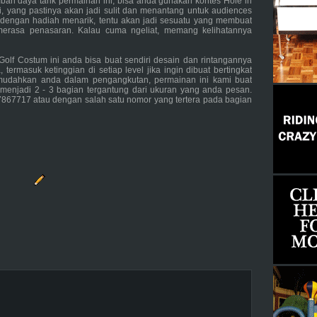
h daya tarik permainan ini, bisa anda gunakan kontes Hole in
i, yang pastinya akan jadi sulit dan menantang untuk audiences
 dengan hadiah menarik, tentu akan jadi sesuatu yang membuat
merasa penasaran. Kalau cuma ngeliat, memang kelihatannya
lf Costum ini anda bisa buat sendiri desain dan rintangannya
termasuk ketinggian di setiap level jika ingin dibuat bertingkat
mudahkan anda dalam pengangkutan, permainan ini kami buat
menjadi 2 - 3 bagian tergantung dari ukuran yang anda pesan.
7867717 atau dengan salah satu nomor yang tertera pada bagian