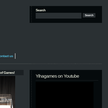
Search
ontact us
 of Games!
Yihagames on Youtube