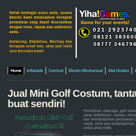
Home
Inflatable
Carnival
Electro Mechanical
Alat Undian
Jual Mini Golf Costum, tan
buat sendiri!
Permainan olahraga golf dala
yang sederhana, namun, men
dan membutuhkan permainan y
cepat, serta ada tantangannya,
untuk anda miliki.