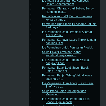
Ide Team Building Games, Kompetisi
Dalam Kebersamaan!
Permainan Olahraga Lari Beban, Bungy
Running, maks...
Rental Nintendo WII, Bermain bersama
keluarga tanp...
Permainan Dunk Tank, Penasaran Jatuhin
Badutnya :)
Ide Permainan Untuk Promosi, Alternatif
Acara Prom...
Permainan Karnaval Lasso Throw, lempar
dan masukin!
Ide Permainan untuk Penjualan Produk
Sewa Paket Permainan, dapat
koordinator-nya sekali...
Ide Permainan Untuk Tempat Wisata,
banyak pilihan!
Permainan Bajak Laut, Susun Balok
Emas... apaan si...
Permainan Panjat Tebing Virtual, Awas
jatuh kalu n...
Ide Permainan Untuk Acara, Kasih Kami
Brief-nya do...
Sewa Istana Balon, Melompat dan
Meluncur!
Ide Permainan Untuk Pameran, Less
Space Huge Impact!