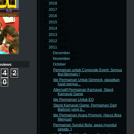
►
2018
(41)
►
2017
(53)
►
2016
(63)
►
2015
(104)
►
2014
(98)
►
2013
(130)
►
2012
(248)
▼
2011
(309)
►
December
(24)
►
November
(58)
eviews
▼
October
(37)
Permainan untuk Corporate Event, Semua
4
2
Ikut Bermain !
0
Ide Permainan Untuk Gimmick, dapatkan
hasil penjua...
Alternatif Permainan Karnaval, Stand
Karnaval Game
Ide Permainan Untuk EO
Stand Karnaval Game, Permainan Dart
Balloon yang b...
Ide Permainan Acara Promosi, Harus Bisa
Menjual!
Permainan Sundul Bola, awas nyundul
sepatu :)