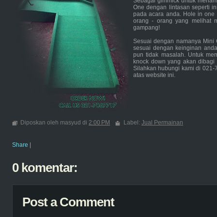
Sebagai gimmick untuk menamba
One dengan lintasan seperti in
pada acara anda. Hole in one
orang - orang yang melihat 
gampang!
Sesuai dengan namanya Mini Go
sesuai dengan keinginan anda, 
pun tidak masalah. Untuk me
knock down yang akan dibagi 
Silahkan hubungi kami di 021-
atas website ini.
Diposkan oleh masyud di
2:00 PM
Label:
Jual Permainan
Share
|
0 komentar:
Post a Comment