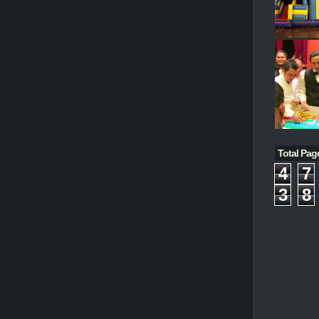
Total Pag
4
7
3
8