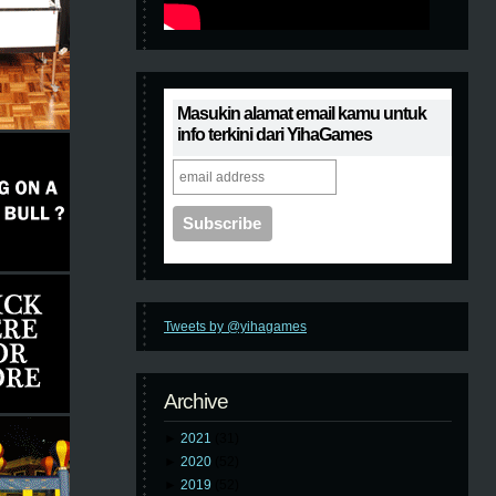
Masukin alamat email kamu untuk
info terkini dari YihaGames
Tweets by @yihagames
Archive
►
2021
(31)
►
2020
(52)
►
2019
(52)