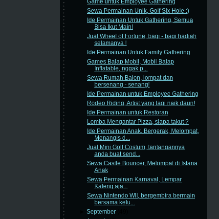
Game untuk Employee Gathering
Sewa Permainan Unik, Golf Six Hole :)
Ide Permainan Untuk Gathering, Semua
Bisa Ikut Main!
Jual Wheel of Fortune, bagi - bagi hadiah
selamanya !
Ide Permainan Untuk Family Gathering
Games Balap Mobil, Mobil Balap
Inflatable, nggak p...
Sewa Rumah Balon, lompat dan
bersenang - senang!
Ide Permainan untuk Employee Gathering
Rodeo Riding, Artist yang lagi naik daun!
Ide Permainan untuk Restoran
Lomba Mengantar Pizza, siapa takut ?
Ide Permainan Anak, Bergerak, Melompat,
Menangis d...
Jual Mini Golf Costum, tantangannya
anda buat send...
Sewa Castle Bouncer, Melompat di Istana
Anak
Sewa Permainan Karnaval, Lempar
Kaleng aja...
Sewa Nintendo WII, bergembira bermain
bersama kelu...
►
September
(49)