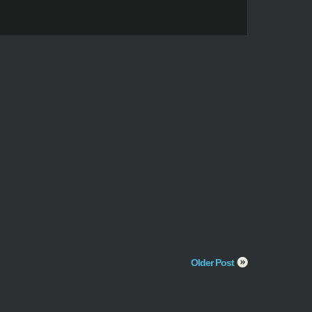
Older Post