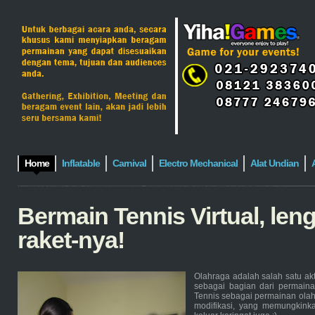
Home
Inflatable
Carnival
Electro Mechanical
Alat Undian
Bermain Tennis Virtual, le
raket-nya!
Olahraga adalah salah satu ak
sebagai bagian dari permainan
Tennis sebagai permainan olah
modifikasi, yang memungkink