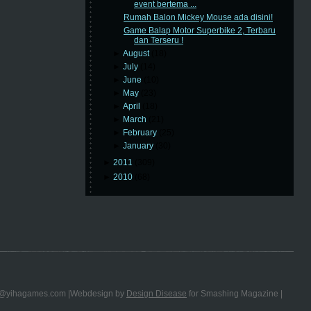
event bertema ...
Rumah Balon Mickey Mouse ada disini!
Game Balap Motor Superbike 2, Terbaru
dan Terseru !
►
August
(18)
►
July
(14)
►
June
(10)
►
May
(23)
►
April
(18)
►
March
(21)
►
February
(25)
►
January
(30)
►
2011
(309)
►
2010
(68)
info@yihagames.com |Webdesign by
Design Disease
for Smashing Magazine |