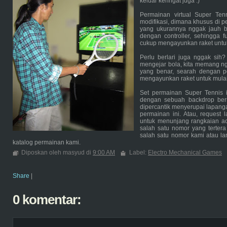
keluar keringat juga :)
Permainan virtual Super Tenn
modifikasi, dimana khusus di 
yang ukurannya nggak jauh b
dengan controller, sehingga 
cukup mengayunkan raket untu
Perlu berlari juga nggak sih
mengejar bola, kita memang ng
yang benar, searah dengan pe
mengayunkan raket untuk mula
Set permainan Super Tennis i
dengan sebuah backdrop bern
dipercantik menyerupai lapanga
permainan ini. Atau, request
untuk menunjang rangkaian ac
salah satu nomor yang terter
salah satu nomor kami atau l
katalog permainan kami.
Diposkan oleh masyud di
9:00 AM
Label:
Electro Mechanical Games
Share
|
0 komentar: