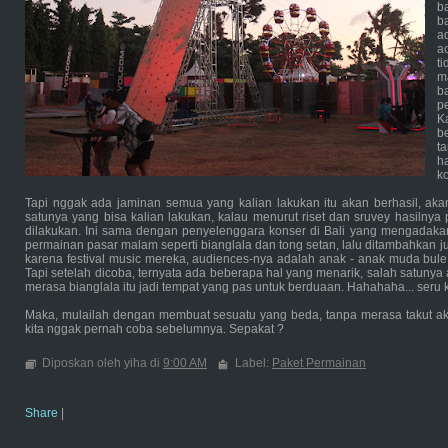
b
b
ad
a
t
m
b
p
K
b
t
h
k
Tapi nggak ada jaminan semua yang kalian lakukan itu akan berhasil, akan
satunya yang bisa kalian lakukan, kalau menurut riset dan sruvey hasilnya 
dilakukan. Ini sama dengan penyelenggara konser di Bali yang mengada
permainan pasar malam seperti bianglala dan tong setan, lalu ditambahkan jug
karena festival music mereka, audiences-nya adalah anak - anak muda bule
Tapi setelah dicoba, ternyata ada beberapa hal yang menarik, salah satuny
merasa bianglala itu jadi tempat yang pas untuk berduaan. Hahahaha... seru
Maka, mulailah dengan membuat sesuatu yang beda, tanpa merasa takut akan
kita nggak pernah coba sebelumnya. Sepakat ?
Diposkan oleh yiha di
9:00 AM
Label:
Paket Permainan
Share
|