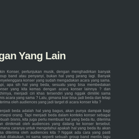
gan Yang Lain
ikin Konser, pertunjukan musik, dengan menghadirkan banyak
roup band atau penyanyi, bukan hal yang jarang lagi. Banyak
enyelenggara konser yang sudah mengadakan acara yang sama.
api, apa sih hal yang beda, sesuatu yang bisa membedakan
onser yang kita kemas dengan acara konser lainnya ? dan
khirnya, menjadi ciri khas tersendiri yang nggak dimiliki sama
enis acara yang sama ? Lalu, gimana biar bisa jadi beda dan tetap
terima oleh audiences yang jadi target di acara konser kita ?
enjadi beda adalah hal yang bagus, akan punya dampak bagi
ersepsi orang. Tapi menjadi beda dalam konteks konser sebagai
ebuah bisnis, kita juga perlu membuat hal yang beda itu, diterima
an dinikmati oleh audiences yang datang ke konser tersebut.
imana caranya untuk mengetahui apakah hal yang beda itu akan
isa diterima oleh audiences kita ? Nggak ada cara yang pasti
ntuk dilakukan, ini sama seperti sebuah group band merilis lagu