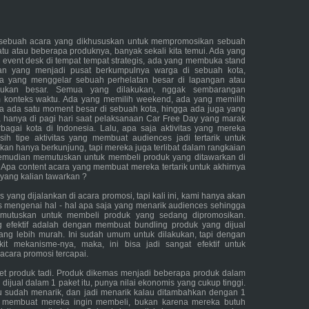
 sebuah acara yang dikhususkan untuk mempromosikan sebuah
tu atau beberapa produknya, banyak sekali kita temui. Ada yang
vent desk di tempat tempat strategis, ada yang membuka stand
gan yang menjadi pusat berkumpulnya warga di sebuah kota,
a yang menggelar sebuah perhelatan besar di lapangan atau
jukan besar. Semua yang dilakukan, nggak sembarangan
m konteks waktu. Ada yang memilih weekend, ada yang memilih
na ada satu moment besar di sebuah kota, hingga ada juga yang
hanya di pagi hari saat pelaksanaan Car Free Day yang marak
rbagai kota di Indonesia. Lalu, apa saja aktivitas yang mereka
ih tipe aktivitas yang membuat audiences jadi tertarik untuk
kan hanya berkunjung, tapi mereka juga terlibat dalam rangkaian
emudian memutuskan untuk membeli produk yang ditawarkan di
? Apa content acara yang membuat mereka tertarik untuk akhirnya
yang kalian tawarkan ?
s yang dijalankan di acara promosi, tapi kali ini, kami hanya akan
mengenai hal - hal apa saja yang menarik audiences sehingga
mutuskan untuk membeli produk yang sedang dipromosikan.
g efektif adalah dengan membuat bundling produk yang dijual
ng lebih murah. Ini sudah umum untuk dilakukan, tapi dengan
it mekanisme-nya, maka, ini bisa jadi sangat efektif untuk
acara promosi tercapai.
t produk tadi. Produk dikemas menjadi beberapa produk dalam
ijual dalam 1 paket itu, punya nilai ekonomis yang cukup tinggi.
tu sudah menarik, dan jadi menarik kalau ditambahkan dengan 1
g membuat mereka ingin membeli, bukan karena mereka butuh