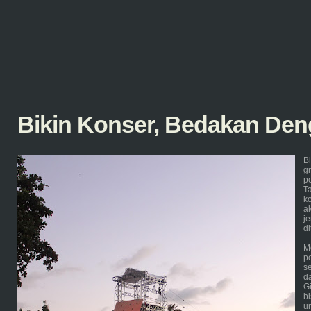
Bikin Konser, Bedakan Den
B
g
p
T
k
a
j
di
M
p
s
d
G
b
u