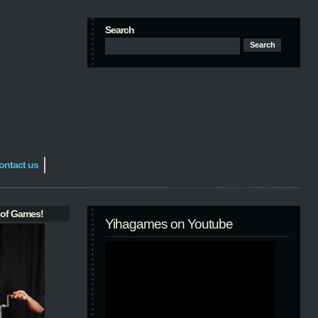
Search
ontact us
 of Games!
Yihagames on Youtube