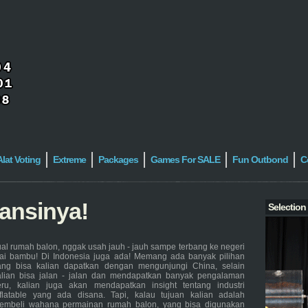
Alat Voting
Extreme
Packages
Games For SALE
Fun Outbond
C
ansinya!
Selection
ual rumah balon, nggak usah jauh - jauh sampe terbang ke negeri
irai bambu! Di Indonesia juga ada! Memang ada banyak pilihan
ang bisa kalian dapatkan dengan mengunjungi China, selain
alian bisa jalan - jalan dan mendapatkan banyak pengalaman
eru, kalian juga akan mendapatkan insight tentang industri
nflatable yang ada disana. Tapi, kalau tujuan kalian adalah
embeli wahana permainan rumah balon, yang bisa digunakan