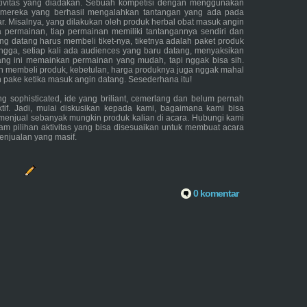
aktivitas yang diadakan. Sebuah kompetisi dengan menggunakan
 mereka yang berhasil mengalahkan tantangan yang ada pada
r. Misalnya, yang dilakukan oleh produk herbal obat masuk angin
 permainan, tiap permainan memiliki tantangannya sendiri dan
ng datang harus membeli tiket-nya, tiketnya adalah paket produk
ingga, setiap kali ada audiences yang baru datang, menyaksikan
ng ini memainkan permainan yang mudah, tapi nggak bisa sih.
an membeli produk, kebetulan, harga produknya juga nggak mahal
n pake ketika masuk angin datang. Sesederhana itu!
g sophisticated, ide yang briliant, cemerlang dan belum pernah
ektif. Jadi, mulai diskusikan kepada kami, bagaimana kami bisa
menjual sebanyak mungkin produk kalian di acara. Hubungi kami
gam pilihan aktivitas yang bisa disesuaikan untuk membuat acara
enjualan yang masif.
0 komentar