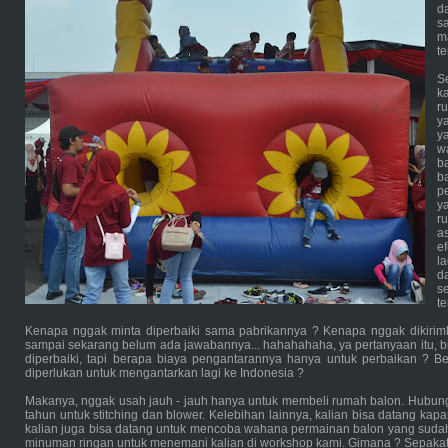
d
s
m
t
S
k
r
y
y
w
b
b
p
y
r
a
e
l
d
s
t
Kenapa nggak minta diperbaiki sama pabrikannya ? Kenapa nggak dikirimka
sampai sekarang belum ada jawabannya... hahahahaha, ya pertanyaan itu, bis
diperbaiki, tapi berapa biaya pengantarannya hanya untuk perbaikan ? B
diperlukan untuk mengantarkan lagi ke Indonesia ?
Makanya, nggak usah jauh - jauh hanya untuk membeli rumah balon. Hubung
tahun untuk stitching dan blower. Kelebihan lainnya, kalian bisa datang k
kalian juga bisa datang untuk mencoba wahana permainan balon yang sudah
minuman ringan untuk menemani kalian di workshop kami. Gimana ? Sepaka