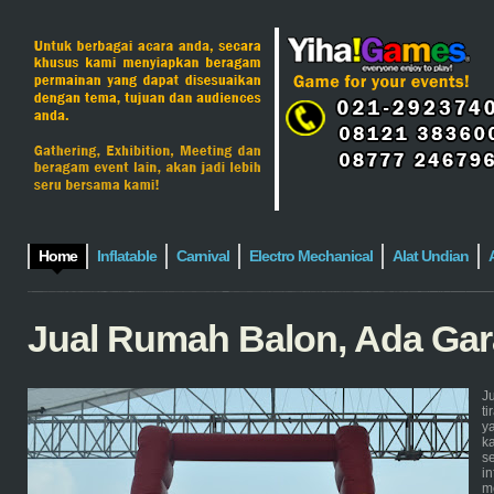
Home
Inflatable
Carnival
Electro Mechanical
Alat Undian
Jual Rumah Balon, Ada Gar
J
t
y
k
s
i
m