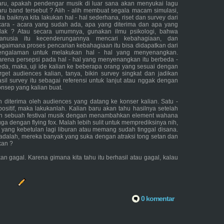
aru, apakah pendengar musik di luar sana akan menyukai lagu
aru band tersebut ? Alih - alih membuat segala macam simulasi,
a baiknya kita lakukan hal - hal sederhana, riset dan survey dari
cara - acara yang sudah ada, apa yang diterima dan apa yang
idak ? Atau secara umumnya, gunakan ilmu psikologi, bahwa
anusia itu kecenderungannya mencari kebahagiaan, dan
agaimana proses pencarian kebahagiaan itu bisa didapatkan dari
engalaman untuk melakukan hal - hal yang menyenangkan.
arena persepsi pada hal - hal yang menyenangkan itu berbeda -
eda, maka, uji ide kalian ke beberapa orang yang sesuai dengan
arget audiences kalian, tanya, bikin survey singkat dan jadikan
asil survey itu sebagai referensi untuk lanjut atau nggak dengan
onsep yang kalian buat.
 diterima oleh audiences yang datang ke konser kalian. Satu -
positif, maka lakukanlah. Kalian baru akan tahu hasilnya setelah
kan sebuah festival musik dengan menambahkan element wahana
a dengan flying fox. Malah lebih sulit untuk memprediksinya nih,
 yang kebetulan lagi liburan atau memang sudah tinggal disana.
a adalah, mereka banyak yang suka dengan atraksi tong setan dan
 kan ?
 gagal. Karena gimana kita tahu itu berhasil atau gagal, kalau
0 komentar