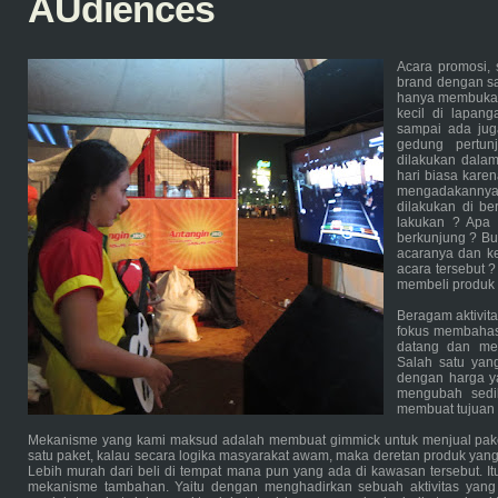
AUdiences
Acara promosi,
brand dengan sa
hanya membuka e
kecil di lapan
sampai ada jug
gedung pertun
dilakukan dala
hari biasa kare
mengadakannya 
dilakukan di be
lakukan ? Apa s
berkunjung ? Bu
acaranya dan k
acara tersebut 
membeli produk 
Beragam aktivita
fokus membahas 
datang dan me
Salah satu yan
dengan harga ya
mengubah sedik
membuat tujuan 
Mekanisme yang kami maksud adalah membuat gimmick untuk menjual pake
satu paket, kalau secara logika masyarakat awam, maka deretan produk yang d
Lebih murah dari beli di tempat mana pun yang ada di kawasan tersebut. I
mekanisme tambahan. Yaitu dengan menghadirkan sebuah aktivitas yan