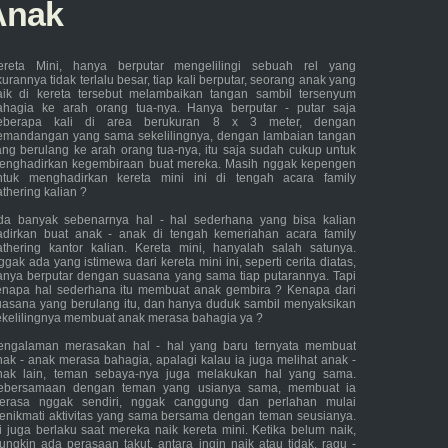
 Anak
ereta Mini, hanya berputar mengelilingi sebuah rel yang
urannya tidak terlalu besar, tiap kali berputar, seorang anak yang
aik di kereta tersebut melambaikan tangan sambil tersenyum
ahagia ke arah orang tua-nya. Hanya berputar - putar saja
eberapa kali di area berukuran 8 x 3 meter, dengan
emandangan yang sama sekelilingnya, dengan lambaian tangan
ang berulang ke arah orang tua-nya, itu saja sudah cukup untuk
enghadirkan kegembiraan buat mereka. Masih nggak kepengen
ntuk menghadirkan kereta mini ini di tengah acara family
athering kalian ?
da banyak sebenarnya hal - hal sederhana yang bisa kalian
adirkan buat anak - anak di tengah kemeriahan acara family
athering kantor kalian. Kereta mini, hanyalah salah satunya.
gak ada yang istimewa dari kereta mini ini, seperti cerita diatas,
anya berputar dengan suasana yang sama tiap putarannya. Tapi
enapa hal sederhana itu membuat anak gembira ? Kenapa dari
uasana yang berulang itu, dan hanya duduk sambil menyaksikan
ekelilingnya membuat anak merasa bahagia ya ?
engalaman merasakan hal - hal yang baru ternyata membuat
nak - anak merasa bahagia, apalagi kalau ia juga melihat anak -
nak lain, teman sebaya-nya juga melakukan hal yang sama.
ebersamaan dengan teman yang usianya sama, membuat ia
erasa nggak sendiri, nggak canggung dan perlahan mulai
enikmati aktivitas yang sama bersama dengan teman seusianya.
ni juga berlaku saat mereka naik kereta mini. Ketika belum naik,
ungkin ada perasaan takut, antara ingin naik atau tidak, ragu -