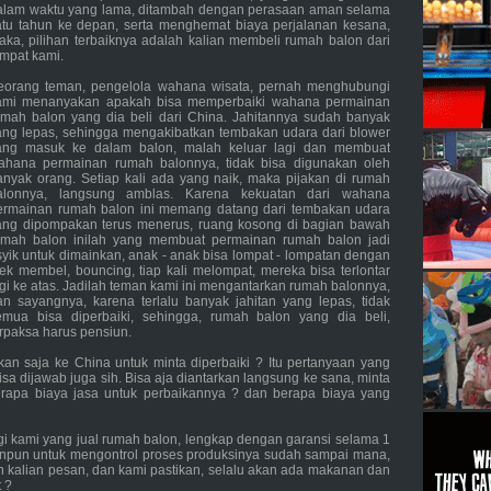
alam waktu yang lama, ditambah dengan perasaan aman selama
atu tahun ke depan, serta menghemat biaya perjalanan kesana,
aka, pilihan terbaiknya adalah kalian membeli rumah balon dari
empat kami.
eorang teman, pengelola wahana wisata, pernah menghubungi
ami menanyakan apakah bisa memperbaiki wahana permainan
umah balon yang dia beli dari China. Jahitannya sudah banyak
ang lepas, sehingga mengakibatkan tembakan udara dari blower
ang masuk ke dalam balon, malah keluar lagi dan membuat
ahana permainan rumah balonnya, tidak bisa digunakan oleh
anyak orang. Setiap kali ada yang naik, maka pijakan di rumah
alonnya, langsung amblas. Karena kekuatan dari wahana
ermainan rumah balon ini memang datang dari tembakan udara
ang dipompakan terus menerus, ruang kosong di bagian bawah
umah balon inilah yang membuat permainan rumah balon jadi
syik untuk dimainkan, anak - anak bisa lompat - lompatan dengan
fek membel, bouncing, tiap kali melompat, mereka bisa terlontar
agi ke atas. Jadilah teman kami ini mengantarkan rumah balonnya,
an sayangnya, karena terlalu banyak jahitan yang lepas, tidak
emua bisa diperbaiki, sehingga, rumah balon yang dia beli,
erpaksa harus pensiun.
n saja ke China untuk minta diperbaiki ? Itu pertanyaan yang
a dijawab juga sih. Bisa aja diantarkan langsung ke sana, minta
erapa biaya jasa untuk perbaikannya ? dan berapa biaya yang
i kami yang jual rumah balon, lengkap dengan garansi selama 1
apanpun untuk mengontrol proses produksinya sudah sampai mana,
 kalian pesan, dan kami pastikan, selalu akan ada makanan dan
t ?