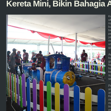
Kereta Mini, Bikin Bahagia
K
uk
n
b
b
p
y
m
u
g
A
h
g
Ng
h
k
s
s
P
a
a
K
m
m
I
m