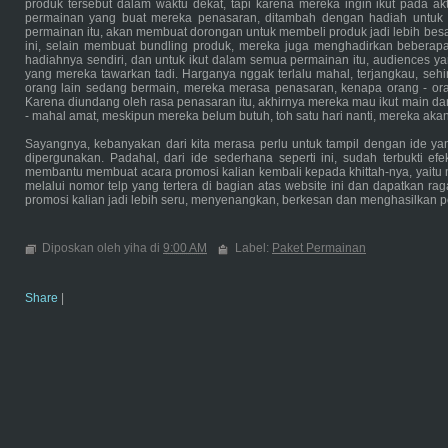
produk tersebut dalam waktu dekat, tapi karena mereka ingin ikut pada 
permainan yang buat mereka penasaran, ditambah dengan hadiah untuk
permainan itu, akan membuat dorongan untuk membeli produk jadi lebih besa
ini, selain membuat bundling produk, mereka juga menghadirkan beberapa
hadiahnya sendiri, dan untuk ikut dalam semua permainan itu, audiences ya
yang mereka tawarkan tadi. Harganya nggak terlalu mahal, terjangkau, seh
orang lain sedang bermain, mereka merasa penasaran, kenapa orang - ora
Karena diundang oleh rasa penasaran itu, akhirnya mereka mau ikut main d
- mahal amat, meskipun mereka belum butuh, toh satu hari nanti, mereka aka
Sayangnya, kebanyakan dari kita merasa perlu untuk tampil dengan ide yan
dipergunakan. Padahal, dari ide sederhana seperti ini, sudah terbukti ef
membantu membuat acara promosi kalian kembali kepada khittah-nya, yaitu 
melalui nomor telp yang tertera di bagian atas website ini dan dapatkan ra
promosi kalian jadi lebih seru, menyenangkan, berkesan dan menghasilkan p
Diposkan oleh yiha di
9:00 AM
Label:
Paket Permainan
Share
|