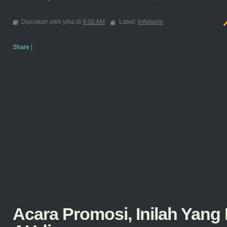
Diposkan oleh yiha di
9:00 AM
Label:
Inflatable
Share
|
Acara Promosi, Inilah Yang