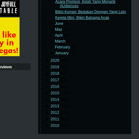
Acara Promosi, Inilah Yang Menarik
AUdiences
Bikin Konser, Bedakan Dengan Yang Lain
Kereta Mini, Bikin Bahagia Anak
►
June
(4)
►
May
(5)
►
April
(4)
►
March
(6)
►
February
(4)
►
January
(4)
►
2020
(52)
eviews
►
2019
(52)
►
2018
(41)
►
2017
(53)
►
2016
(63)
►
2015
(104)
►
2014
(98)
►
2013
(130)
►
2012
(248)
►
2011
(309)
►
2010
(68)