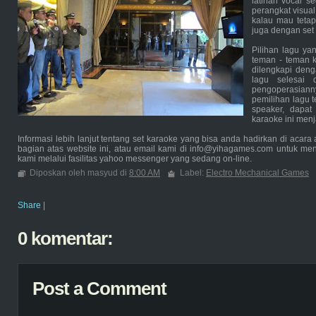
latihan vocal se
perangkat visual
kalau mau teta
juga dengan set
Pilihan lagu ya
teman - teman ki
dilengkapi deng
lagu selesai
pengoperasiann
pemilihan lagu t
speaker, dapa
karaoke ini menj
Informasi lebih lanjut tentang set karaoke yang bisa anda hadirkan di acara
bagian atas website ini, atau email kami di info@yihagames.com untuk me
kami melalui fasilitas yahoo messenger yang sedang on-line.
Diposkan oleh masyud di
8:00 AM
Label:
Electro Mechanical Games
Share
|
0 komentar:
Post a Comment