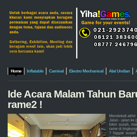
Home
Inflatable
Carnival
Electro Mechanical
Alat Undian
Ide Acara Malam Tahun Baru
rame2 !
Mendekati akhir 
Jalan - jalan ke
bikin susah, ma
rame di lingkun
? Nggak susah 