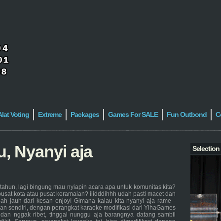
Alat Voting
Extreme
Packages
Games For SALE
Fun Outbond
C
, Nyanyi aja
Selection
tahun, lagi bingung mau nyiapin acara apa untuk komunitas kita?
 pusat kota atau pusat keramaian? iiidddihhh udah pasti macet dan
lah jauh dari kesan enjoy! Gimana kalau kita nyanyi aja rame -
gan sendiri, dengan perangkat karaoke modifikasi dari YihaGames
dan nggak ribet, tinggal nunggu aja barangnya datang sambil