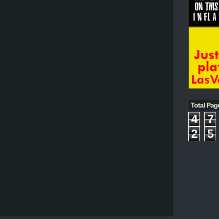
Total Pag
4
7
2
5