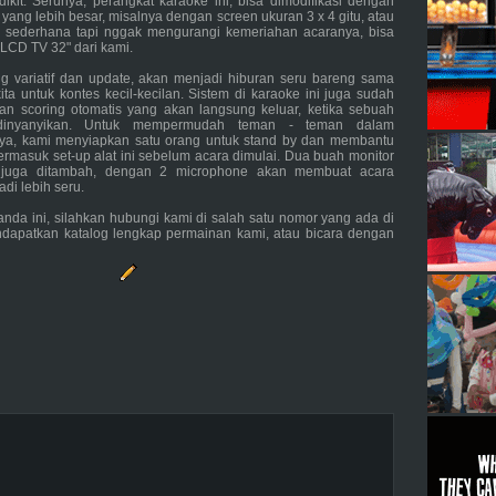
dikit. Serunya, perangkat karaoke ini, bisa dimodifikasi dengan
 yang lebih besar, misalnya dengan screen ukuran 3 x 4 gitu, atau
p sederhana tapi nggak mengurangi kemeriahan acaranya, bisa
 LCD TV 32" dari kami.
ng variatif dan update, akan menjadi hiburan seru bareng sama
ta untuk kontes kecil-kecilan. Sistem di karaoke ini juga sudah
an scoring otomatis yang akan langsung keluar, ketika sebuah
 dinyanyikan. Untuk mempermudah teman - teman dalam
ya, kami menyiapkan satu orang untuk stand by dan membantu
ermasuk set-up alat ini sebelum acara dimulai. Dua buah monitor
t juga ditambah, dengan 2 microphone akan membuat acara
adi lebih seru.
 anda ini, silahkan hubungi kami di salah satu nomor yang ada di
ndapatkan katalog lengkap permainan kami, atau bicara dengan