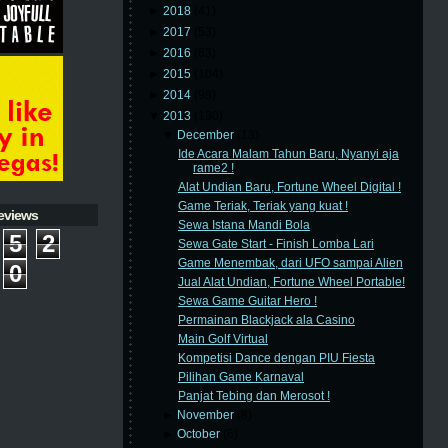
►
2018
(41)
►
2017
(53)
►
2016
(63)
►
2015
(104)
►
2014
(98)
▼
2013
(130)
▼
December
(13)
Ide Acara Malam Tahun Baru, Nyanyi aja
rame2 !
Alat Undian Baru, Fortune Wheel Digital !
Game Teriak, Teriak yang kuat !
eviews
Sewa Istana Mandi Bola
5
2
Sewa Gate Start - Finish Lomba Lari
Game Menembak, dari UFO sampai Alien
0
Jual Alat Undian, Fortune Wheel Portable!
Sewa Game Guitar Hero !
Permainan Blackjack ala Casino
Main Golf Virtual
Kompetisi Dance dengan PIU Fiesta
Pilihan Game Karnaval
Panjat Tebing dan Merosot !
►
November
(8)
►
October
(6)