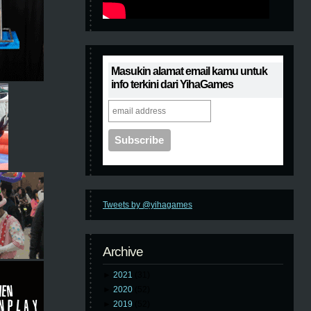
Masukin alamat email kamu untuk
info terkini dari YihaGames
Tweets by @yihagames
Archive
►
2021
(31)
►
2020
(52)
►
2019
(52)