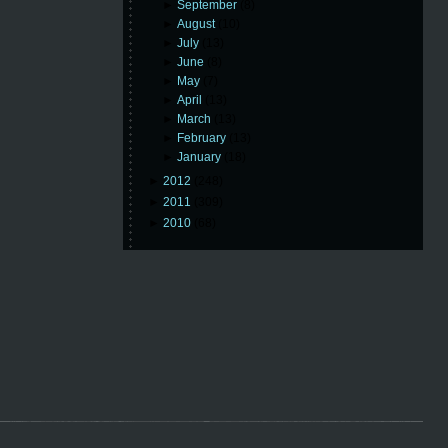
►
September
(8)
►
August
(10)
►
July
(13)
►
June
(8)
►
May
(7)
►
April
(13)
►
March
(13)
►
February
(13)
►
January
(18)
►
2012
(248)
►
2011
(309)
►
2010
(68)