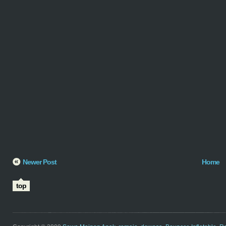
Newer Post
Home
top