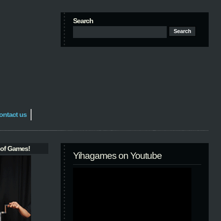
Search
ontact us
 of Games!
Yihagames on Youtube